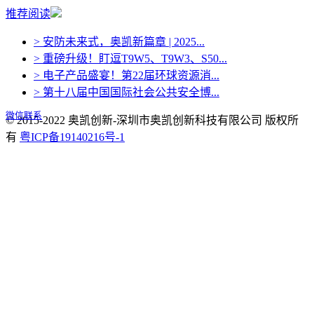
推荐阅读
> 安防未来式，奥凯新篇章 | 2025...
> 重磅升级！盯逗T9W5、T9W3、S50...
> 电子产品盛宴！第22届环球资源消...
> 第十八届中国国际社会公共安全博...
微信联系
© 2015-2022 奥凯创新-深圳市奥凯创新科技有限公司 版权所
有
粤ICP备19140216号-1