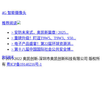
4G 智能摄像头
推荐阅读
> 安防未来式，奥凯新篇章 | 2025...
> 重磅升级！盯逗T9W5、T9W3、S50...
> 电子产品盛宴！第22届环球资源消...
> 第十八届中国国际社会公共安全博...
微信联系
© 2015-2022 奥凯创新-深圳市奥凯创新科技有限公司 版权所
有
粤ICP备19140216号-1