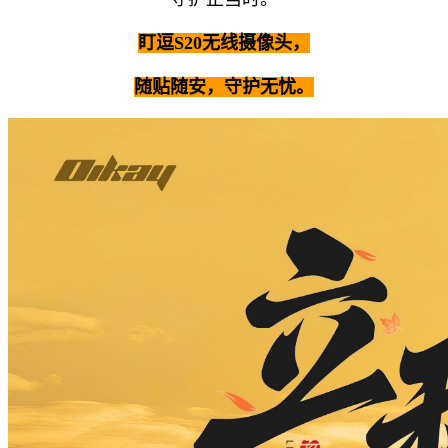
盯逗
S20无线摄像头，
随贴随安，守护无忧。